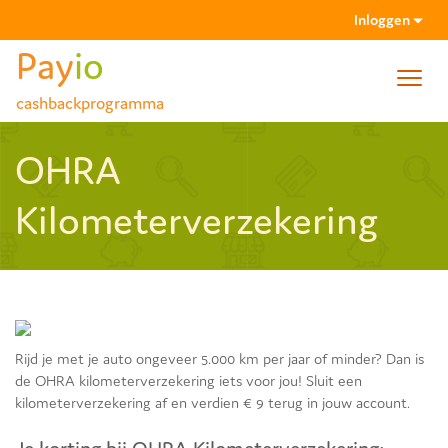
Inloggen
Pay
io
Toggl
cashbackprogramma
navig
Wachtwoord vergeten
OHRA
Activatiemail niet gehad?
Kilometerverzekering
Rijd je met je auto ongeveer 5.000 km per jaar of minder? Dan is
de OHRA kilometerverzekering iets voor jou! Sluit een
kilometerverzekering af en verdien € 9 terug in jouw account.