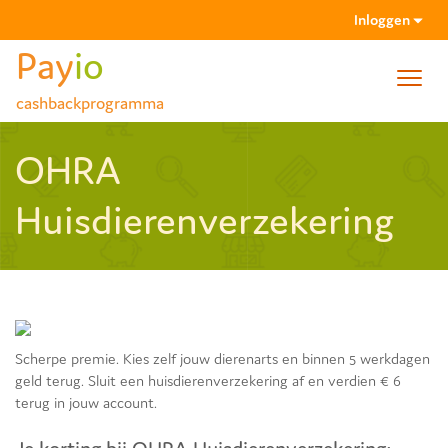
Inloggen
Pay
io
Toggl
cashbackprogramma
navig
Wachtwoord vergeten
OHRA
Activatiemail niet gehad?
Huisdierenverzekering
Scherpe premie. Kies zelf jouw dierenarts en binnen 5 werkdagen
geld terug. Sluit een huisdierenverzekering af en verdien € 6
terug in jouw account.