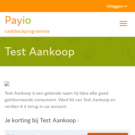
Inloggen
Pay
io
Toggl
cashbackprogramma
navig
Wachtwoord vergeten
Test Aankoop
Activatiemail niet gehad?
Test-Aankoop is een gekende naam bij bijna elke goed
geïnformeerde consument. Word lid van Test Aankoop en
verdien € 6 terug in uw account.
Je korting bij Test Aankoop :